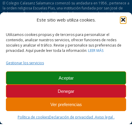
El Colegio Calasanz Salamanca comenzó su andadura en 1956 , pertenece a
la orden religiosa Escuelas Pías, una institución fundada por san José de
Calasanz en Roma en el siglo XVI para dedicarse principalmente a la
formación humana y cristiana de los niños/as. Su lema es “Piedad y Letras”,
Este sitio web utiliza cookies.
es decir, conjugar “Fe cristiana y Cultura” en la educación de la niñez y
juventud.
Utilizamos cookies propias y de terceros para personalizar el
contenido, analizar nuestros servicios, ofrecer funciones de redes
MENÚ PRINCIPAL
sociales y analizar el tráfico. Revise y personalice sus preferencias de
NUESTRO CENTRO
privacidad. Aquí puede leer toda la información:
LEER MÁS
ETAPAS EDUCATIVAS
INTERNADO
Gestionar los servicios
ACTIVIDADES EXTRAESCOLARES
SERVICIOS
Aceptar
MÁS INFORMACIÓN
Denegar
ESCUELAS PIAS
AMPA
Ver preferencias
FUNDACIÓN ITAKA
ESCOLAPPIOS
Política de cookies
Declaración de privacidad .
Aviso legal .
COMENIUS