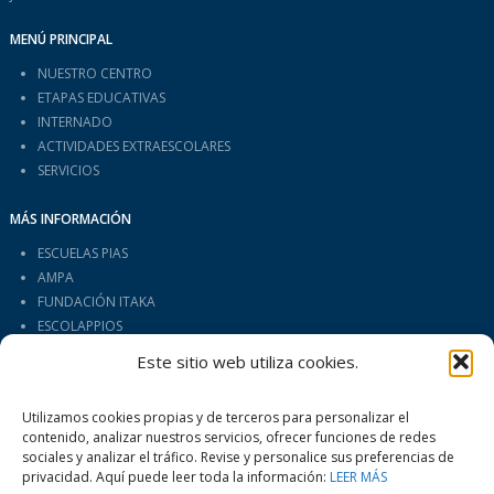
MENÚ PRINCIPAL
NUESTRO CENTRO
ETAPAS EDUCATIVAS
INTERNADO
ACTIVIDADES EXTRAESCOLARES
SERVICIOS
MÁS INFORMACIÓN
ESCUELAS PIAS
AMPA
FUNDACIÓN ITAKA
ESCOLAPPIOS
COMENIUS
Este sitio web utiliza cookies.
DATOS DE CONTACTO
Utilizamos cookies propias y de terceros para personalizar el
Colegio Calasanz de Salamanca
contenido, analizar nuestros servicios, ofrecer funciones de redes
Pº Canalejas, 139-159 - 37001 - Salamanca
sociales y analizar el tráfico. Revise y personalice sus preferencias de
Teléfono
:
923 26 79 61
|
Fax:
923 27 04 54
privacidad. Aquí puede leer toda la información:
LEER MÁS
Email
:
info@calasanzsalamanca.es